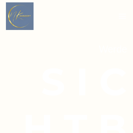
Werde
S I C
H T B